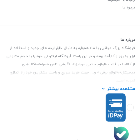
درباره ما
درباره ما
فروشگاه بزرگ «جانبی با ما» همواره به دنبال خلق ایده های جدید و استفاده از
ابزار به روز و کارآمد بوده و در این راستا فروشگاه اینترنتی خود را با حجم متنوعی
از کالاها در قالب «لوازم جانبی موبایل»، «گوشی تلفن همراه»،«کالا های
دیجیتال»،«لوازم برقی » و… جهت خرید سریع و راحت مشتریان خود راه اندازی
نموده است.
مشاهده بیشتر
این فروشگاه تمام تلاش خود را نموده تا کالاهایی با کیفیت و با حداقل قیمت
عرضه نماید.
تلفن تماس :
3847 088 0912
| آدرس : یزد - بلوار منتظر قائم - مابین بانک ملت
و ملی طبقه زیرین عکاسی