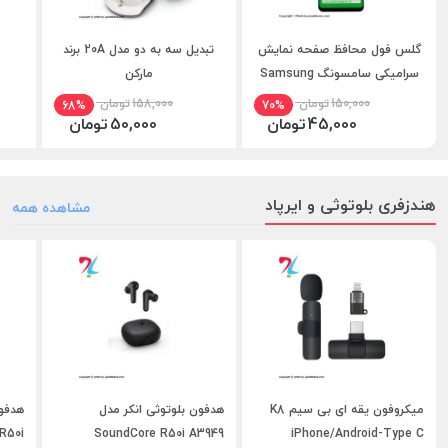
گلس فول محافظ صفحه نمایش
تبدیل سه به دو مدل 20A برند
سرامیکی سامسونگ Samsung
مارکن
A12 مدل 9D
150,000
تومان
158,000
تومان
68%
70%
45,000
تومان
50,000
تومان
هندزفری بلوتوثی و ایرپاد
مشاهده همه
میکروفون یقه ای بی سیم K8
هدفون بلوتوثی انکر مدل
هدفون
R50i
SoundCore R50i A3949
iPhone/Android-Type C