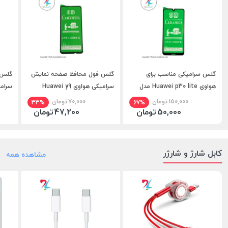
گلس سرامیکی مناسب برای
گلس فول محافظ صفحه نمایش
گلس 
هواوی Huawei p30 lite مدل
سرامیکی هواوی Huawei y9
9D-مشکی
prime 2019 مدل 9D
مدل 9D
150,000
تومان
70,000
تومان
33%
67%
50,000
تومان
47,200
تومان
کابل شارژ و شارژر
مشاهده همه