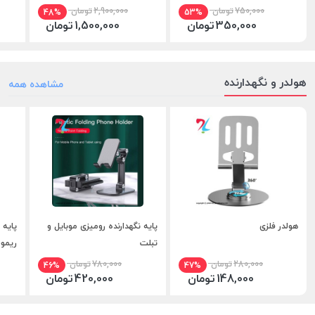
750,000
تومان
2,900,000
تومان
48%
53%
350,000
تومان
1,500,000
تومان
هولدر و نگهدارنده
مشاهده همه
هولدر فلزی
پایه نگهدارنده رومیزی موبایل و
تبلت
ریموت
280,000
تومان
780,000
تومان
46%
47%
148,000
تومان
420,000
تومان