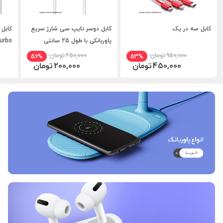
کابل سه در یک
کابل دوسر تایپ‌ سی شارژ سریع
پاوربانکی با طول 25 سانتی
6A Turbo و w
950,000
تومان
450,000
تومان
56%
53%
450,000
تومان
200,000
تومان