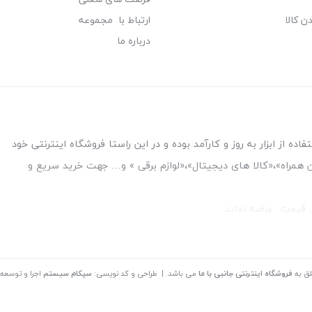
ن کالا
ارتباط با مجموعه
درباره ما
ه از ابزار به روز و کارآمد بوده و در این راستا فروشگاه اینترنتی خود
فن همراه»،«کالا های دیجیتال»،«لوازم برقی » و… جهت خرید سریع و
قل قیمت عرضه نماید.
بین بانک ملت و ملی طبقه زیرین عکاسی
لق به
فروشگاه اینترنتی جانبی با ما
می باشد. | طراحی و کد نویسی:
سپکام سیستم
اجرا و توسعه