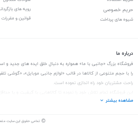
رویه های بازگرداند
حریم خصوصی
قوانین و مقررات
شیوه های پرداخت
درباره ما
فروشگاه بزرگ «جانبی با ما» همواره به دنبال خلق ایده های جدید و استفاد
را با حجم متنوعی از کالاها در قالب «لوازم جانبی موبایل»، «گوشی تل
راحت مشتریان خود راه اندازی نموده است.
این فروشگاه تمام تلاش خود را نموده تا کالاهایی با کیفیت و با حدا
مشاهده بیشتر
تلفن تماس :
3847 088 0912
| آدرس : یزد - بلوار منتظر قائم - ما
©
تمامی حقوق این سایت متع