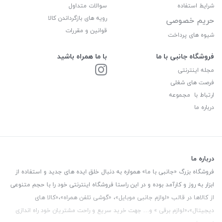
شرایط استفاده
سوالات متداول
رویه های بازگرداندن کالا
حریم خصوصی
قوانین و مقررات
شیوه های پرداخت
فروشگاه جانبی با ما
با ما همراه باشید
مجله اینترنتی
فرصت های شغلی
ارتباط با مجموعه
درباره ما
درباره ما
فروشگاه بزرگ «جانبی با ما» همواره به دنبال خلق ایده های جدید و استفاده از
ابزار به روز و کارآمد بوده و در این راستا فروشگاه اینترنتی خود را با حجم متنوعی
از کالاها در قالب «لوازم جانبی موبایل»، «گوشی تلفن همراه»،«کالا های
دیجیتال»،«لوازم برقی » و… جهت خرید سریع و راحت مشتریان خود راه اندازی