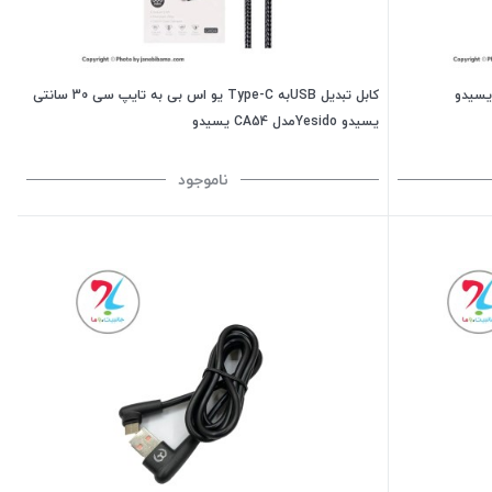
میکرو یسیدو
کابل تبدیل USBبه Type-C یو اس بی به تایپ سی 30 سانتی
یسیدو Yesidoمدل CA54 یسیدو
ناموجود