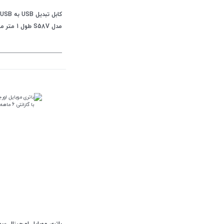
مدل S58V طول 1 متر متفرقه