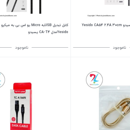
کابل میکرو یو اس بی یسیدو Yesido CA54 2.4A 30cm
کابل تبدیل USBبه Micro یو اس بی به 
Yesidoمدل CA-T4 یسیدو
ناموجود
ناموجود