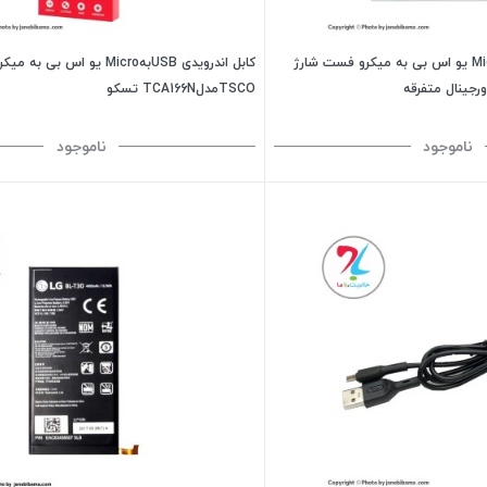
کابل اندرویدی USBبهMicro یو اس بی به میکرو فست شارژ
کابل اندرویدی USBبهMicro یو اس بی 
TSCOمدلTCA166N تسکو
ناموجود
ناموجود