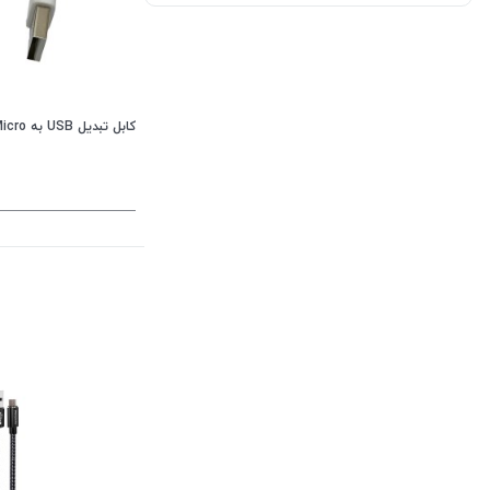
کابل تبدیل USB به Micro کوتاه مخصوص پاور بانک متفرقه