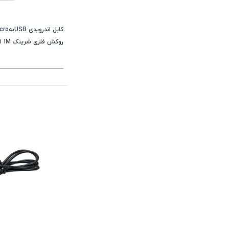
روکش فلزی شرینک 1M اورجینال متفرقه