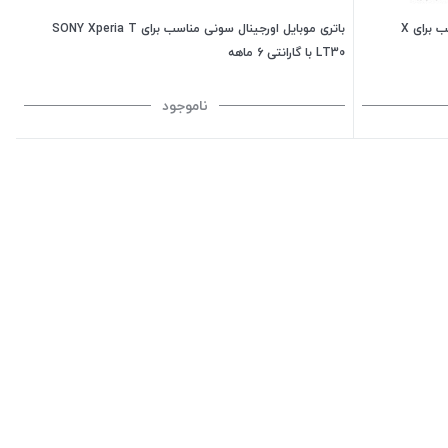
باتری موبایل اورجینال الجی مدل BL-T30 مناسب برای X
باتری موبایل اورجینال سونی مناسب برای SONY Xperia T
LT30 با گارانتی 6 ماهه
ناموجود