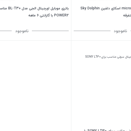
کابل تبدیل USB به microUSB اسکای دلفین Sky Dolphin
POWER2 با گارانتی 6 ماهه
ناموجود
ناموجود
باتری موبایل اورجینال سونی مناسب برای SONY LT30 با