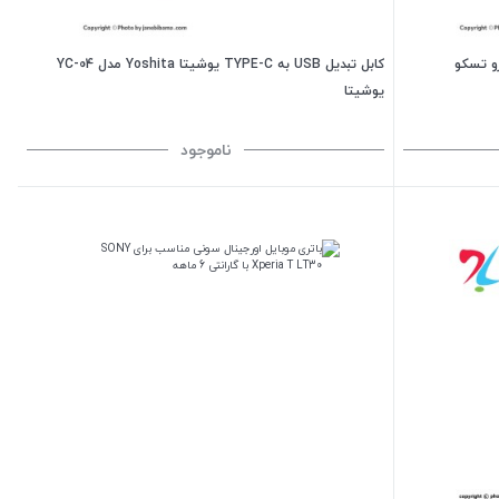
به میکرو تسکو
کابل تبدیل USB به TYPE-C یوشیتا Yoshita مدل YC-04
یوشیتا
ناموجود