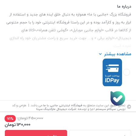
درباره ما
فروشگاه بزرگ «جانبی با ما» همواره به دنبال خلق ایده های جدید و استفاده از
ابزار به روز و کارآمد بوده و در این راستا فروشگاه اینترنتی خود را با حجم متنوعی
از کالاها در قالب «لوازم جانبی موبایل»، «گوشی تلفن همراه»،«کالا های
دیجیتال»،«لوازم برقی » و… جهت خرید سریع و راحت مشتریان خود راه اندازی
نموده است.
مشاهده بیشتر
این فروشگاه تمام تلاش خود را نموده تا کالاهایی با کیفیت و با حداقل قیمت
عرضه نماید.
تلفن تماس :
3847 088 0912
| آدرس : یزد - بلوار منتظر قائم - مابین بانک ملت
و ملی طبقه زیرین عکاسی
©
تمامی حقوق این سایت متعلق به
فروشگاه اینترنتی جانبی با ما
می باشد. | طراحی و کد
نویسی:
سپکام سیستم
اجرا و توسعه
:
شرکت دیجیتال مارکتینگ سپتا
450,000
تومان
71%
130,000
تومان