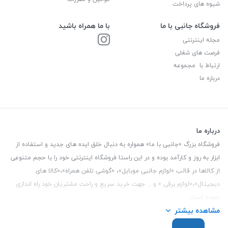
شیوه های پرداخت
فروشگاه جانبی با ما
با ما همراه باشید
مجله اینترنتی
فرصت های شغلی
ارتباط با مجموعه
درباره ما
درباره ما
فروشگاه بزرگ «جانبی با ما» همواره به دنبال خلق ایده های جدید و استفاده از
ابزار به روز و کارآمد بوده و در این راستا فروشگاه اینترنتی خود را با حجم متنوعی
از کالاها در قالب «لوازم جانبی موبایل»، «گوشی تلفن همراه»،«کالا های
دیجیتال»،«لوازم برقی » و… جهت خرید سریع و راحت مشتریان خود راه اندازی
نموده است.
مشاهده بیشتر
این فروشگاه تمام تلاش خود را نموده تا کالاهایی با کیفیت و با حداقل قیمت
عرضه نماید.