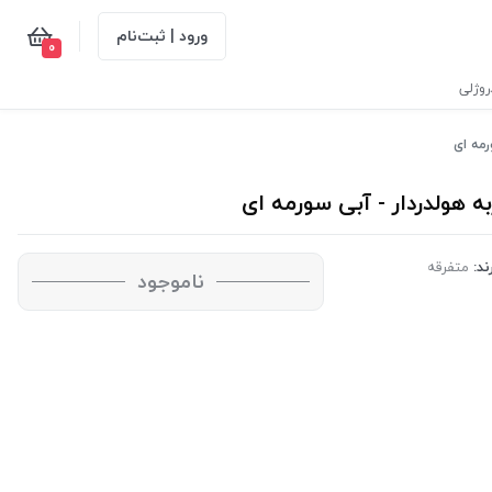
ورود | ثبت‌نام
0
وژلی
ند:
متفرقه
ناموجود