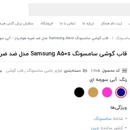
ثبت نام همکار
درباره ما
تماس با ما
فروشگاه
سفارش برش گلس هیدر
 سامسونگ
قاب گوشی سامسونگ Samsung A50s مدل ضد ضربه هولدردار - آبی سورمه ای
قاب گوشی سامسونگ Samsung A50s مدل ضد ضربه هولدردار - آبی سورمه ای
کد محصول:
‎1-1105
دسته‌بندی:
لوازم جانبی سامسونگ
,
قاب گوشی
بر
رنگ:
آبی سورمه ای
ویژگی‌ها
شاخه:
سامسونگ
کشور سازنده:
چین