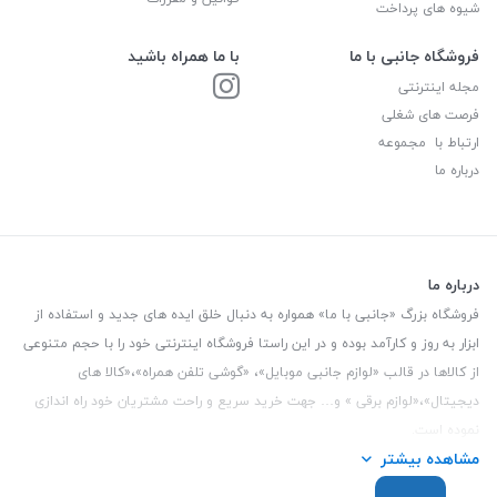
شیوه های پرداخت
فروشگاه جانبی با ما
با ما همراه باشید
مجله اینترنتی
فرصت های شغلی
ارتباط با مجموعه
درباره ما
درباره ما
فروشگاه بزرگ «جانبی با ما» همواره به دنبال خلق ایده های جدید و استفاده از
ابزار به روز و کارآمد بوده و در این راستا فروشگاه اینترنتی خود را با حجم متنوعی
از کالاها در قالب «لوازم جانبی موبایل»، «گوشی تلفن همراه»،«کالا های
دیجیتال»،«لوازم برقی » و… جهت خرید سریع و راحت مشتریان خود راه اندازی
نموده است.
مشاهده بیشتر
این فروشگاه تمام تلاش خود را نموده تا کالاهایی با کیفیت و با حداقل قیمت
عرضه نماید.