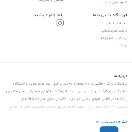
شیوه های پرداخت
فروشگاه جانبی با ما
با ما همراه باشید
مجله اینترنتی
فرصت های شغلی
ارتباط با مجموعه
درباره ما
درباره ما
فروشگاه بزرگ «جانبی با ما» همواره به دنبال خلق ایده های جدید و استفاده از
ابزار به روز و کارآمد بوده و در این راستا فروشگاه اینترنتی خود را با حجم متنوعی
از کالاها در قالب «لوازم جانبی موبایل»، «گوشی تلفن همراه»،«کالا های
دیجیتال»،«لوازم برقی » و… جهت خرید سریع و راحت مشتریان خود راه اندازی
نموده است.
مشاهده بیشتر
این فروشگاه تمام تلاش خود را نموده تا کالاهایی با کیفیت و با حداقل قیمت
عرضه نماید.