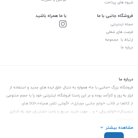
شیوه های پرداخت
فروشگاه جانبی با ما
با ما همراه باشید
مجله اینترنتی
فرصت های شغلی
ارتباط با مجموعه
درباره ما
درباره ما
فروشگاه بزرگ «جانبی با ما» همواره به دنبال خلق ایده های جدید و استفاده از
ابزار به روز و کارآمد بوده و در این راستا فروشگاه اینترنتی خود را با حجم متنوعی
از کالاها در قالب «لوازم جانبی موبایل»، «گوشی تلفن همراه»،«کالا های
دیجیتال»،«لوازم برقی » و… جهت خرید سریع و راحت مشتریان خود راه اندازی
نموده است.
مشاهده بیشتر
این فروشگاه تمام تلاش خود را نموده تا کالاهایی با کیفیت و با حداقل قیمت
عرضه نماید.