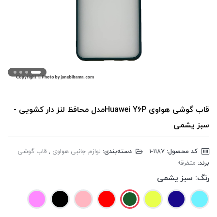
قاب گوشی هواوی Huawei Y6Pمدل محافظ لنز دار کشویی -
سبز یشمی
کد محصول:
‎1-1187
دسته‌بندی:
لوازم جانبی هواوی
,
قاب گوشی
برند:
متفرقه
رنگ:
سبز یشمی