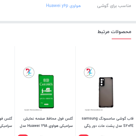
مناسب برای گوشی
محصولات مرتبط
قاب گوشی سامسونگ samsung
گلس فول محافظ صفحه نمایش
گلس فو
S20FE مدل پشت مات دور رنگی
سرامیکی هواوی Huawei Y9A مدل
9D
مدل 9D