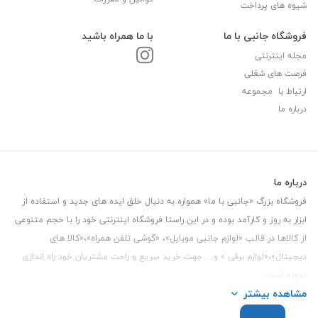
شیوه های پرداخت
فروشگاه جانبی با ما
با ما همراه باشید
مجله اینترنتی
فرصت های شغلی
ارتباط با مجموعه
درباره ما
درباره ما
فروشگاه بزرگ «جانبی با ما» همواره به دنبال خلق ایده های جدید و استفاده از
ابزار به روز و کارآمد بوده و در این راستا فروشگاه اینترنتی خود را با حجم متنوعی
از کالاها در قالب «لوازم جانبی موبایل»، «گوشی تلفن همراه»،«کالا های
دیجیتال»،«لوازم برقی » و… جهت خرید سریع و راحت مشتریان خود راه اندازی
نموده است.
مشاهده بیشتر
این فروشگاه تمام تلاش خود را نموده تا کالاهایی با کیفیت و با حداقل قیمت
عرضه نماید.