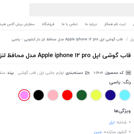
ثبت نام همکار
درباره ما
تماس با ما
فروشگاه
سفارش برش گلس هیدر
پل
قاب گوشی اپل Apple iphone 12 pro مدل محافظ لنز دار کشویی - یاسی
قاب گوشی اپل Apple iphone 12 pro مدل محافظ لنز دار کشویی - یاسی
کد محصول:
‎1-1206
دسته‌بندی:
لوازم جانبی اپل
,
قاب گوشی
برند:
متف
رنگ:
یاسی
ویژگی‌ها
شاخه:
اپل
کشور سازنده:
چین