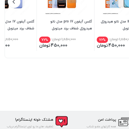
گلس آیفون 13 مدل نانو هیدروژل
گلس آیفون 17 pro مدل نانو
گلس آیفون 17 م
وبل
هیدروژل شفاف برند میتوبل
شفاف برند میتوبل
1,850,
تومان
1,850,000
تومان
1,850,000
تو
76%
76%
450,000
تومان
450,000
تومان
0,000
پرداخت امن
هشتک خونه اینستاگرام!
همه کارتهای عضو شتاب
تخفیف های ما رو توی اینستاگرام دریاب