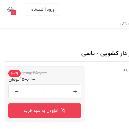
ورود | ثبت‌نام
0
وژلی
رقه
250,000
تومان
40%
150,000
تومان
افزودن به سبد خرید