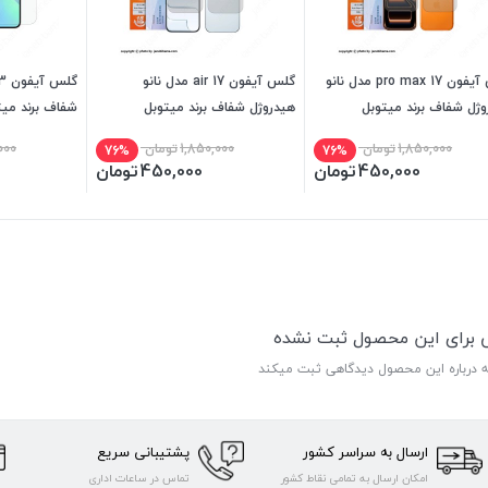
گلس آیفون 17 pro max مدل نانو
گلس آیفون 17 air مدل نانو
وژل شفاف برند میتوبل
هیدروژل شفاف برند میتوبل
شفاف برند میت
1,850,000
تومان
1,850,000
تومان
000
76%
76%
450,000
تومان
450,000
تومان
ی برای این محصول ثبت نشده
ه درباره این محصول دیدگاهی ثبت میکند
ارسال به سراسر کشور
پشتیبانی سریع
امکان ارسال به تمامی نقاط کشور
تماس در ساعات اداری