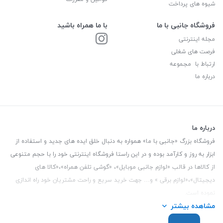
شیوه های پرداخت
فروشگاه جانبی با ما
با ما همراه باشید
مجله اینترنتی
فرصت های شغلی
ارتباط با مجموعه
درباره ما
درباره ما
فروشگاه بزرگ «جانبی با ما» همواره به دنبال خلق ایده های جدید و استفاده از
ابزار به روز و کارآمد بوده و در این راستا فروشگاه اینترنتی خود را با حجم متنوعی
از کالاها در قالب «لوازم جانبی موبایل»، «گوشی تلفن همراه»،«کالا های
دیجیتال»،«لوازم برقی » و… جهت خرید سریع و راحت مشتریان خود راه اندازی
نموده است.
مشاهده بیشتر
این فروشگاه تمام تلاش خود را نموده تا کالاهایی با کیفیت و با حداقل قیمت
عرضه نماید.