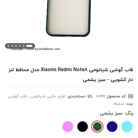
قاب گوشی شیائومی Xiaomi Redmi Note8 مدل محافظ لنز
دار کشویی - سبز یشمی
کد محصول:
‎1-1211
دسته‌بندی:
لوازم جانبی شیائومی
,
قاب گوشی
برند:
متفرقه
رنگ:
سبز یشمی