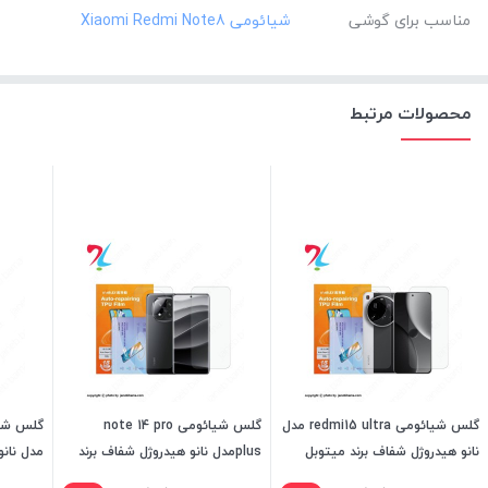
مناسب برای گوشی
محصولات مرتبط
گلس شیائومی redmi15 ultra مدل
گلس شیائومی note 14 pro
نانو هیدروژل شفاف برند میتوبل
plusمدل نانو هیدروژل شفاف برند
مدل نانو
میتوبل
میتوبل