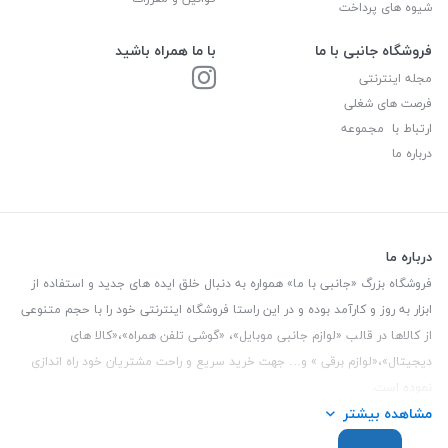
شیوه های پرداخت
فروشگاه جانبی با ما
با ما همراه باشید
مجله اینترنتی
فرصت های شغلی
ارتباط با مجموعه
درباره ما
درباره ما
فروشگاه بزرگ «جانبی با ما» همواره به دنبال خلق ایده های جدید و استفاده از
ابزار به روز و کارآمد بوده و در این راستا فروشگاه اینترنتی خود را با حجم متنوعی
از کالاها در قالب «لوازم جانبی موبایل»، «گوشی تلفن همراه»،«کالا های
دیجیتال»،«لوازم برقی » و… جهت خرید سریع و راحت مشتریان خود راه اندازی
نموده است.
مشاهده بیشتر
این فروشگاه تمام تلاش خود را نموده تا کالاهایی با کیفیت و با حداقل قیمت
عرضه نماید.