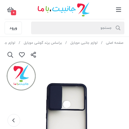
0
ورود
صفحه اصلی
لوازم جانبی موبایل
براساس برند گوشی موبایل
لوازم جانب