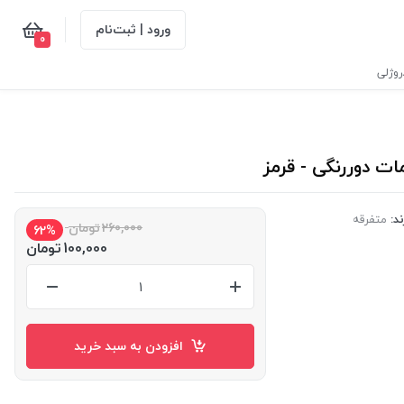
ورود | ثبت‌نام
0
وژلی
ند:
متفرقه
260,000
تومان
62%
100,000
تومان
افزودن به سبد خرید