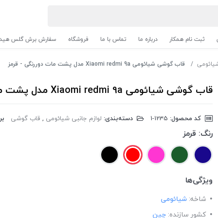
ثبت نام همکار
درباره ما
تماس با ما
فروشگاه
سفارش برش گلس هیدر
شیائومی
قاب گوشی شیائومی Xiaomi redmi 9a مدل پشت مات دوررنگی - قرمز
قاب گوشی شیائومی Xiaomi redmi 9a مدل پشت مات دوررنگی - قرمز
کد محصول:
‎1-1235
دسته‌بندی:
لوازم جانبی شیائومی
,
قاب گوشی
بر
رنگ:
قرمز
ویژگی‌ها
شاخه:
شیائومی
کشور سازنده:
چین