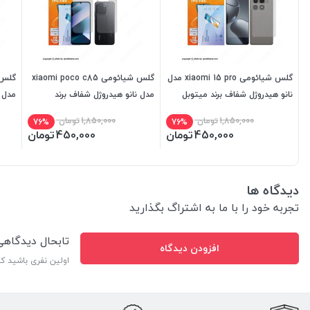
گلس شیائومی xiaomi 15 pro مدل
گلس شیائومی xiaomi poco c85
نانو هیدروژل شفاف برند میتوبل
مدل نانو هیدروژل شفاف برند
مدل ن
میتوبل
میتو
1,850,000
تومان
1,850,000
تومان
76%
76%
450,000
تومان
450,000
تومان
دیدگاه ها
تجربه خود را با ما به اشتراگ بگذارید
تابحال دیدگاه
افزودن دیدگاه
اولین نفری باشید ک