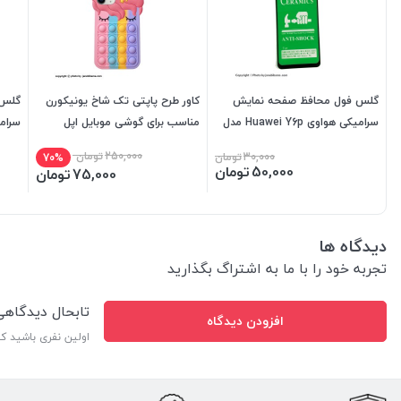
گلس فول محافظ صفحه نمایش
کاور طرح پاپتی تک شاخ یونیکورن
گلس 
سرامیکی هواوی Huawei Y6p مدل
مناسب برای گوشی موبایل اپل
9D
iphone 13 PRO
Lite مدل 9D
250,000
تومان
30,000
تومان
70%
50,000
تومان
75,000
تومان
دیدگاه ها
تجربه خود را با ما به اشتراگ بگذارید
تابحال دیدگاه
افزودن دیدگاه
اولین نفری باشید ک