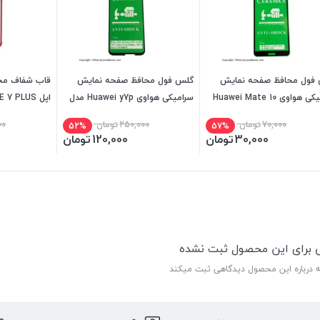
فول محافظ صفحه نمایش
گلس فول محافظ صفحه نمایش
قاب شفاف محا
سرامیکی هواوی Huawei Mate 10
سرامیکی هواوی Huawei y7p مدل
اپل IPHONE 7 PLUS
9D
70,000
تومان
250,000
تومان
00
52%
57%
30,000
تومان
120,000
تومان
ی برای این محصول ثبت نشده
ه درباره این محصول دیدگاهی ثبت میکند