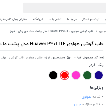
ثبت نام همکار
درباره ما
تماس با ما
فروشگاه
سفارش برش گلس هیدر
هواوی
قاب گوشی هواوی Huawei P30LITE مدل پشت مات دور رنگی - قرمز
قاب گوشی هواوی Huawei P30LITE مدل پشت مات دور رنگی - قرمز
کد محصول:
‎1-1282
دسته‌بندی:
لوازم جانبی هواوی
,
قاب گوشی
برند:
رنگ:
قرمز
ویژگی‌ها
شاخه:
هواوی
کشور سازنده:
چین