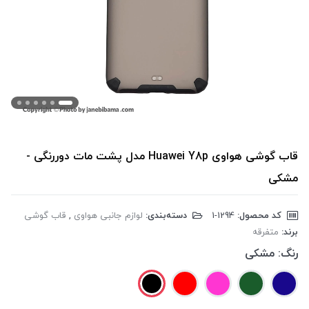
قاب گوشی هواوی Huawei Y8p مدل پشت مات دوررنگی -
مشکی
کد محصول:
‎1-1294
دسته‌بندی:
لوازم جانبی هواوی
,
قاب گوشی
برند:
متفرقه
رنگ:
مشکی