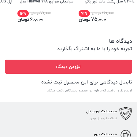
S20FE مدل پشت مات دور رنگی
سرامیکی هواوی Huawei Y9A مدل
اپل IPHONE 7 PLUS
9D
260,000
تومان
70,000
تومان
14%
71%
75,000
تومان
60,000
تومان
دیدگاه ها
تجربه خود را با ما به اشتراگ بگذارید
افزودن دیدگاه
تابحال دیدگاهی برای این محصول ثبت نشده
اولین نفری باشید که درباره این محصول دیدگاهی ثبت میکند
محصولات اورجینال
ضمانت اورجینال بودن
محصولات بروز