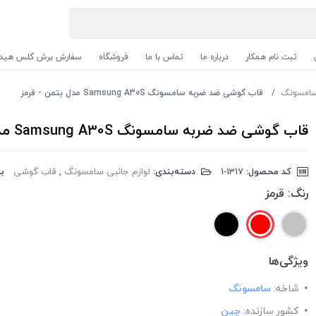
ثبت نام همکار
درباره ما
تماس با ما
فروشگاه
سفارش برش گلس هیدر
 سامسونگ
قاب گوشی ضد ضربه سامسونگ Samsung A30S مدل بتمن - قرمز
قاب گوشی ضد ضربه سامسونگ Samsung A30S مدل بتمن - قرمز
کد محصول:
‎1-1317
دسته‌بندی:
لوازم جانبی سامسونگ
,
قاب گوشی
بر
رنگ:
قرمز
ویژگی‌ها
شاخه:
سامسونگ
کشور سازنده:
چین