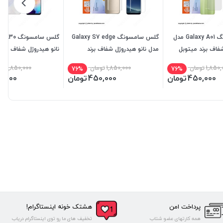
گلس سامسونگ Galaxy A01 مدل
گلس سامسونگ Galaxy S7 edge
شفاف برند میتوبل
مدل نانو هیدروژل شفاف برند
نانو هیدروژل شفاف برند
میتوبل
1,850,
تومان
1,850,000
تومان
1,850,000
تو
76%
76%
450,000
تومان
450,000
تومان
0,000
پرداخت امن
هشتک خونه اینستاگرام!
همه کارتهای عضو شتاب
تخفیف های ما رو توی اینستاگرام دریاب