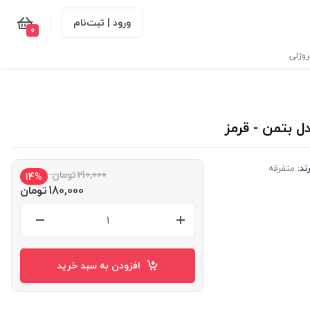
ورود | ثبت‌نام
0
وژلی
ند:
متفرقه
210,000
تومان
14%
180,000
تومان
افزودن به سبد خرید