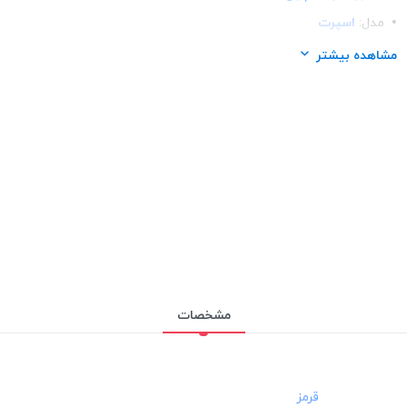
مدل:
اسپرت
مناسب برای گوشی:
سامسونگ Samsung A30S
مشاهده بیشتر
مشخصات