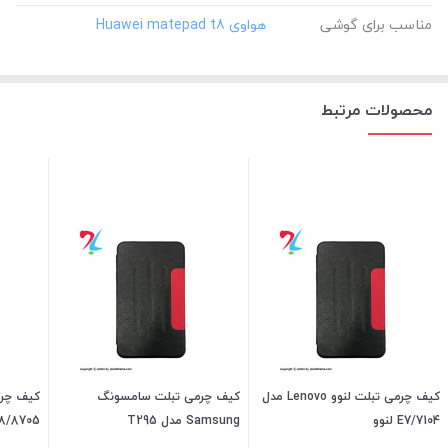
مناسب برای گوشی
محصولات مرتبط
کیف چرمی تبلت لنوو Lenovo مدل
کیف چرمی تبلت سامسونگ
E7/7104 لنوو
Samsung مدل T295
M8/8705 لن