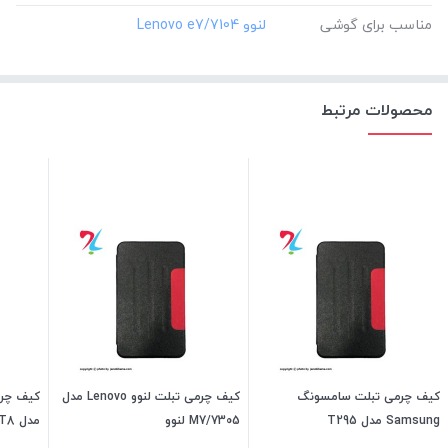
مناسب برای گوشی
محصولات مرتبط
کیف چرمی تبلت سامسونگ
کیف چرمی تبلت لنوو Lenovo مدل
Samsung مدل T295
M7/7305 لنوو
مدل MATEPAD T8 هواوی