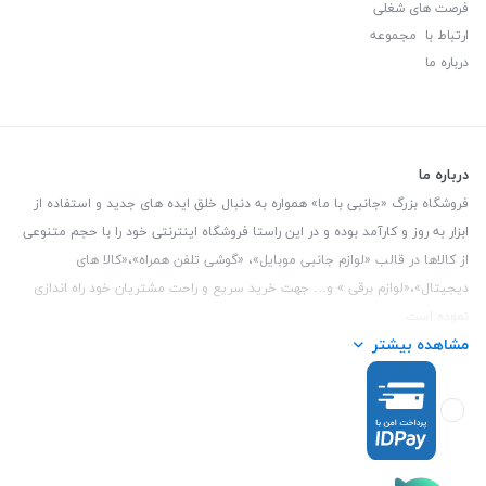
فرصت های شغلی
ارتباط با مجموعه
درباره ما
درباره ما
فروشگاه بزرگ «جانبی با ما» همواره به دنبال خلق ایده های جدید و استفاده از
ابزار به روز و کارآمد بوده و در این راستا فروشگاه اینترنتی خود را با حجم متنوعی
از کالاها در قالب «لوازم جانبی موبایل»، «گوشی تلفن همراه»،«کالا های
دیجیتال»،«لوازم برقی » و… جهت خرید سریع و راحت مشتریان خود راه اندازی
نموده است.
مشاهده بیشتر
این فروشگاه تمام تلاش خود را نموده تا کالاهایی با کیفیت و با حداقل قیمت
عرضه نماید.
تلفن تماس :
3847 088 0912
| آدرس : یزد - بلوار منتظر قائم - مابین بانک ملت
و ملی طبقه زیرین عکاسی