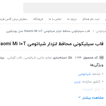
ثبت نام همکار
درباره ما
تماس با ما
فروشگاه
سفارش برش گلس هیدر
شیائومی
قاب سیلیکونی محافظ لنزدار شیائومی Xiaomi Mi 10T مدل یونیکورن
قاب سیلیکونی محافظ لنزدار شیائومی Xiaomi Mi 10T مدل یونیکورن
کد محصول:
‎1-176
دسته‌بندی:
لوازم جانبی شیائومی
,
قاب گوشی
برند
ویژگی‌ها
شاخه:
شیائومی
کشور سازنده:
چین
مدل:
اسپرت
ساختار:
سیلیکونی
مشاهده بیشتر
مناسب برای گوشی:
شیائومی xiaomi Mi 10T