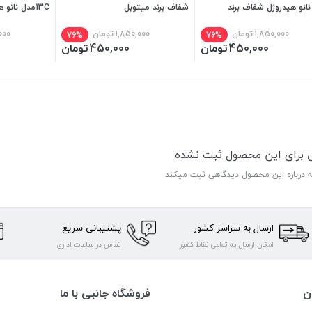
انو هیدروژل شفاف برند
شفاف برند میتوبل
13Cمدل نانو
بل
میتوبل
1,850,000
تومان
1,850,000
تومان
000
76%
76%
450,000
تومان
450,000
تومان
ی برای این محصول ثبت نشده
ه درباره این محصول دیدگاهی ثبت میکند
ارسال به سراسر کشور
پشتیبانی سریع
امکان ارسال به تمامی نقاط کشور
تماس در ساعات اداری
ن
فروشگاه جانبی با ما