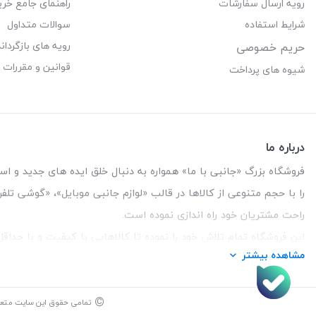
رویه ارسال سفارشات
راهنمای جامع خری
شرایط استفاده
سوالات متداول
رویه های بازگرداند
حریم خصوصی
قوانین و مقررات
شیوه های پرداخت
درباره ما
فروشگاه بزرگ «جانبی با ما» همواره به دنبال خلق ایده های جدید و استفاد
را با حجم متنوعی از کالاها در قالب «لوازم جانبی موبایل»، «گوشی تل
راحت مشتریان خود راه اندازی نموده است.
این فروشگاه تمام تلاش خود را نموده تا کالاهایی با کیفیت و با حدا
مشاهده بیشتر
تلفن تماس :
3847 088 0912
| آدرس : یزد - بلوار منتظر قائم - ما
©
تمامی حقوق این سایت متع