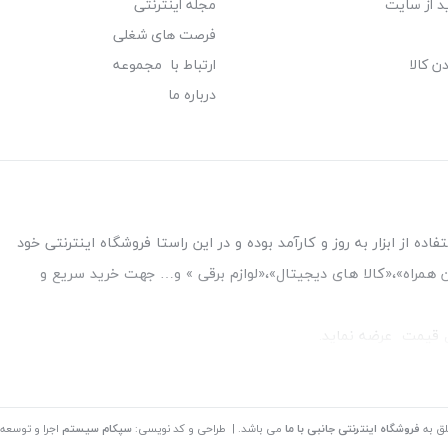
د از سایت
مجله اینترنتی
فرصت های شغلی
ن کالا
ارتباط با مجموعه
درباره ما
ه از ابزار به روز و کارآمد بوده و در این راستا فروشگاه اینترنتی خود
فن همراه»،«کالا های دیجیتال»،«لوازم برقی » و… جهت خرید سریع و
قل قیمت عرضه نماید.
بین بانک ملت و ملی طبقه زیرین عکاسی
لق به
فروشگاه اینترنتی جانبی با ما
می باشد. | طراحی و کد نویسی:
سپکام سیستم
اجرا و توسعه