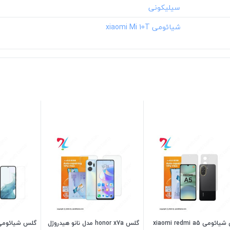
گلس شیائومی xiaomi redmi a5
گلس honor x7a مدل نانو هیدروژل