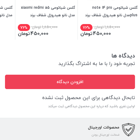
گلس شیائومی note 14 pro
گلس شیائومی xiaomi redmi a5
plusمدل نانو هیدروژل شفاف برند
مدل نانو هیدروژل شفاف برند
مدل نانو
میتوبل
میتوبل
میتوبل
1,850,000
تومان
1,850,000
تومان
76%
76%
450,000
تومان
450,000
تومان
دیدگاه ها
تجربه خود را با ما به اشتراگ بگذارید
افزودن دیدگاه
تابحال دیدگاهی برای این محصول ثبت نشده
اولین نفری باشید که درباره این محصول دیدگاهی ثبت میکند
محصولات اورجینال
ضمانت اورجینال بودن