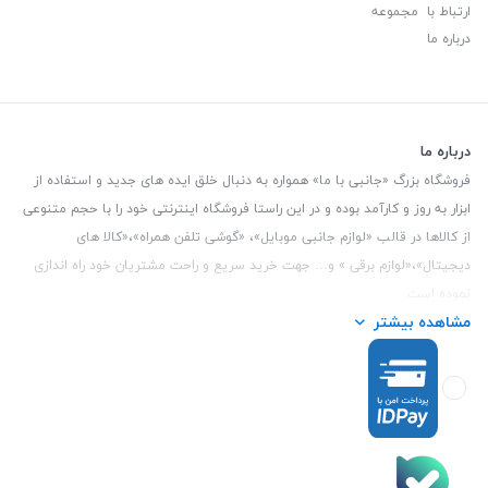
ارتباط با مجموعه
درباره ما
درباره ما
فروشگاه بزرگ «جانبی با ما» همواره به دنبال خلق ایده های جدید و استفاده از
ابزار به روز و کارآمد بوده و در این راستا فروشگاه اینترنتی خود را با حجم متنوعی
از کالاها در قالب «لوازم جانبی موبایل»، «گوشی تلفن همراه»،«کالا های
دیجیتال»،«لوازم برقی » و… جهت خرید سریع و راحت مشتریان خود راه اندازی
نموده است.
مشاهده بیشتر
این فروشگاه تمام تلاش خود را نموده تا کالاهایی با کیفیت و با حداقل قیمت
عرضه نماید.
تلفن تماس :
3847 088 0912
| آدرس : یزد - بلوار منتظر قائم - مابین بانک ملت
و ملی طبقه زیرین عکاسی