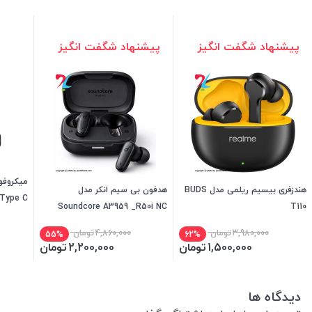
پیشنهاد شگفت انگیز
پیشنهاد شگفت انگیز
هندزفری بیسیم ریلمی مدل BUDS
هدفون بی سیم انکر مدل
-Type C
Soundcore A3959 _R50i NC
T110
3,980,000
تومان
4,860,000
تومان
55%
62%
1,500,000
تومان
2,200,000
تومان
دیدگاه ها