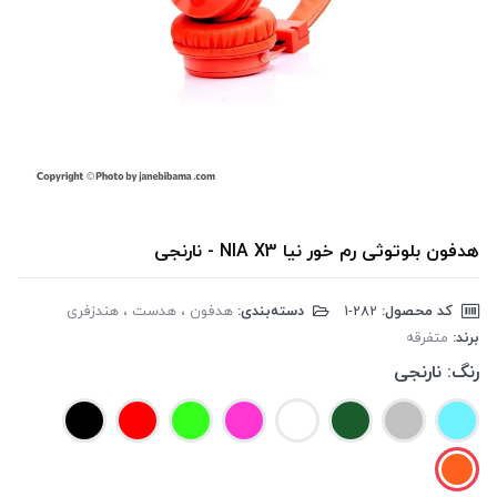
هدفون بلوتوثی رم خور نیا NIA X3 - نارنجی
کد محصول:
‎1-282
دسته‌بندی:
هدفون ، هدست ، هندزفری
برند:
متفرقه
رنگ:
نارنجی