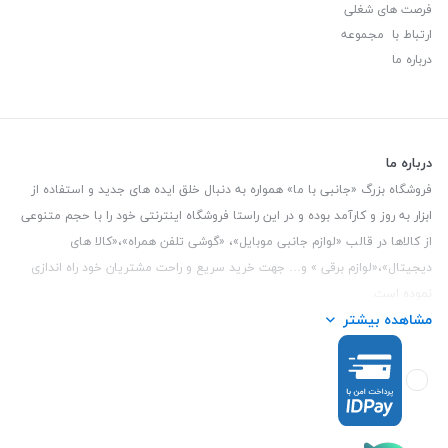
فرصت های شغلی
ارتباط با مجموعه
درباره ما
درباره ما
فروشگاه بزرگ «جانبی با ما» همواره به دنبال خلق ایده های جدید و استفاده از
ابزار به روز و کارآمد بوده و در این راستا فروشگاه اینترنتی خود را با حجم متنوعی
از کالاها در قالب «لوازم جانبی موبایل»، «گوشی تلفن همراه»،«کالا های
دیجیتال»،«لوازم برقی » و… جهت خرید سریع و راحت مشتریان خود راه اندازی
نموده است.
مشاهده بیشتر
این فروشگاه تمام تلاش خود را نموده تا کالاهایی با کیفیت و با حداقل قیمت
عرضه نماید.
تلفن تماس :
3847 088 0912
| آدرس : یزد - بلوار منتظر قائم - مابین بانک ملت
و ملی طبقه زیرین عکاسی