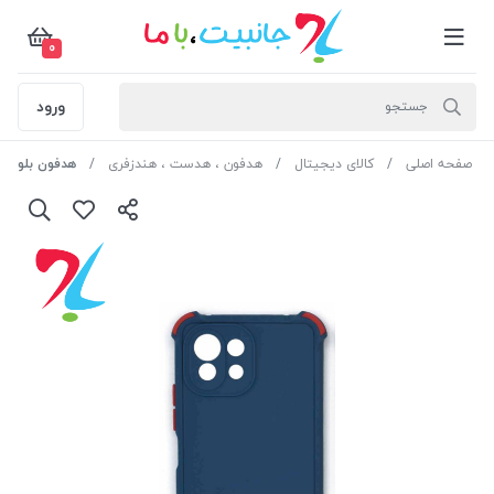
0
ورود
صفحه اصلی
کالای دیجیتال
هدفون ، هدست ، هندزفری
هدفون بلوتوثی رم خور نی