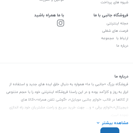
شیوه های پرداخت
فروشگاه جانبی با ما
با ما همراه باشید
مجله اینترنتی
فرصت های شغلی
ارتباط با مجموعه
درباره ما
درباره ما
فروشگاه بزرگ «جانبی با ما» همواره به دنبال خلق ایده های جدید و استفاده از
ابزار به روز و کارآمد بوده و در این راستا فروشگاه اینترنتی خود را با حجم متنوعی
از کالاها در قالب «لوازم جانبی موبایل»، «گوشی تلفن همراه»،«کالا های
دیجیتال»،«لوازم برقی » و… جهت خرید سریع و راحت مشتریان خود راه اندازی
نموده است.
مشاهده بیشتر
این فروشگاه تمام تلاش خود را نموده تا کالاهایی با کیفیت و با حداقل قیمت
عرضه نماید.