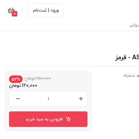
ورود | ثبت‌نام
0
وژلی
:
متفرقه
250,000
تومان
52%
120,000
تومان
افزودن به سبد خرید