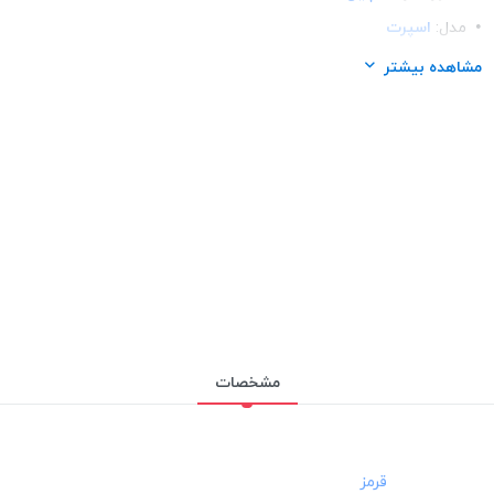
مدل:
اسپرت
مناسب برای گوشی:
شیائومی Xiaomi Mi note 9
مشاهده بیشتر
مشخصات