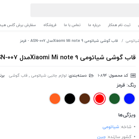
ثبت نام همکار
درباره ما
تماس با ما
فروشگاه
سفارش برش گلس هیدر
شیائومی
قاب گوشی شیائومی Xiaomi Mi note 9مدل ASN-007 - قرمز
قاب گوشی شیائومی Xiaomi Mi note 9مدل ASN-007 - قرمز
کد محصول:
‎1-894
دسته‌بندی:
لوازم جانبی شیائومی
,
قاب گوشی
برند
رنگ:
قرمز
ویژگی‌ها
شاخه:
شیائومی
کشور سازنده:
چین