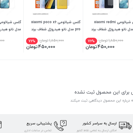
گلس شیائومی xiaomi redmi
گلس شیائومی xiaomi poco x6
13مدل نانو هیدروژل شفاف برند
pro مدل نانو هیدروژل شفاف برند
مدل نانو هیدر
بل
میتوبل
میتوبل
1,850,000
تومان
1,850,000
تومان
000
76%
76%
450,000
تومان
450,000
تومان
ی برای این محصول ثبت نشده
ه درباره این محصول دیدگاهی ثبت میکند
ارسال به سراسر کشور
پشتیبانی سریع
امکان ارسال به تمامی نقاط کشور
تماس در ساعات اداری