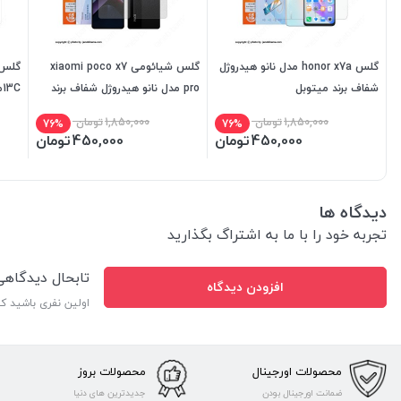
گلس honor x7a مدل نانو هیدروژل
گلس شیائومی xiaomi poco x7
شفاف برند میتوبل
pro مدل نانو هیدروژل شفاف برند
C
میتوبل
میتو
1,850,000
تومان
1,850,000
تومان
76%
76%
450,000
تومان
450,000
تومان
دیدگاه ها
تجربه خود را با ما به اشتراگ بگذارید
تابحال دیدگاه
افزودن دیدگاه
اولین نفری باشید ک
محصولات اورجینال
محصولات بروز
ضمانت اورجینال بودن
جدیدترین های دنیا