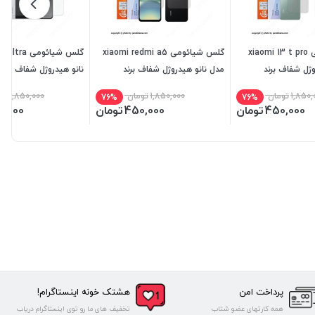
گلس شیائومی xiaomi 13 t pro
گلس شیائومی xiaomi redmi a5
وژل شفاف برند
مدل نانو هیدروژل شفاف برند
نانو هیدروژل شفاف برند
میتوبل
1,850,
تومان
1,850,000
تومان
1,850,000
تو
76%
76%
450,000
تومان
450,000
تومان
0,000
پرداخت امن
هشتک خونه اینستاگرام!
همه کارتهای عضو شتاب
تخفیف های ما رو توی اینستاگرام دریاب