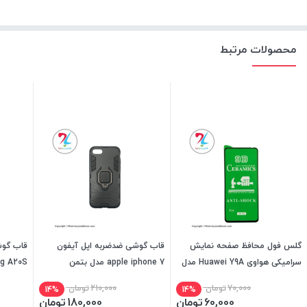
محصولات مرتبط
گلس فول محافظ صفحه نمایش
قاب گوشی ضدضربه اپل آیفون
قاب گو
سرامیکی هواوی Huawei Y9A مدل
apple iphone 7 مدل بتمن
msung A20S
9D
70,000
تومان
210,000
تومان
14%
14%
60,000
تومان
180,000
تومان