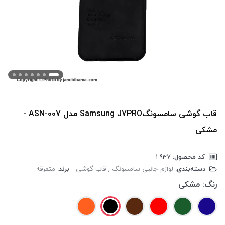
قاب گوشی سامسونگSamsung J7PRO مدل ASN-007 -
مشکی
کد محصول:
‎1-937
دسته‌بندی:
لوازم جانبی سامسونگ
,
قاب گوشی
برند:
متفرقه
رنگ:
مشکی