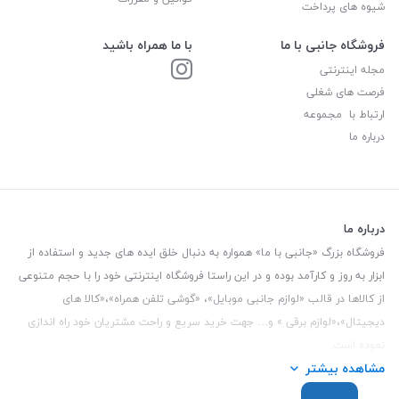
شیوه های پرداخت
فروشگاه جانبی با ما
با ما همراه باشید
مجله اینترنتی
فرصت های شغلی
ارتباط با مجموعه
درباره ما
درباره ما
فروشگاه بزرگ «جانبی با ما» همواره به دنبال خلق ایده های جدید و استفاده از
ابزار به روز و کارآمد بوده و در این راستا فروشگاه اینترنتی خود را با حجم متنوعی
از کالاها در قالب «لوازم جانبی موبایل»، «گوشی تلفن همراه»،«کالا های
دیجیتال»،«لوازم برقی » و… جهت خرید سریع و راحت مشتریان خود راه اندازی
نموده است.
مشاهده بیشتر
این فروشگاه تمام تلاش خود را نموده تا کالاهایی با کیفیت و با حداقل قیمت
عرضه نماید.