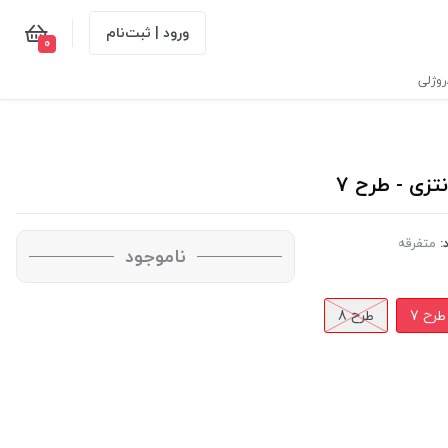
ورود | ثبت‌نام
0
وژلی
:
متفرقه
ناموجود
طرح 7
طرح 8