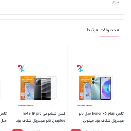
طرح
محصولات مرتبط
گلس honor x5 plus مدل نانو
گلس شیائومی note 14 pro
هیدروژل شفاف برند میتوبل
plusمدل نانو هیدروژل شفاف برند
مدل ن
میتوبل
میتو