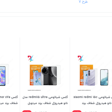
گلس شیائومی xiaomi redmi 15c
گلس شیائومی redmi15 ultra مدل
انو هیدروژل شفاف برند
نانو هیدروژل شفاف برند میتوبل
شفاف برند میت
بل