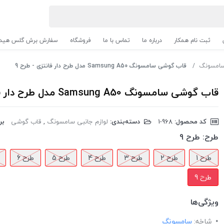
ثبت نام همکار
درباره ما
تماس با ما
فروشگاه
سفارش برش گلس هیدر
 سامسونگ
قاب گوشی سامسونگ Samsung A50 مدل طرح دار فانتزی - طرح 9
قاب گوشی سامسونگ Samsung A50 مدل طرح دار فانتزی - طرح 9
کد محصول:
‎1-968
دسته‌بندی:
لوازم جانبی سامسونگ
,
قاب گوشی
بر
طرح:
طرح 9
طرح 1
طرح 2
طرح 3
طرح 4
طرح 5
طرح 6
طرح 9
ویژگی‌ها
شاخه:
سامسونگ