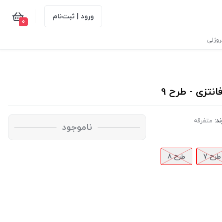
ورود | ثبت‌نام
0
وژلی
ند:
متفرقه
ناموجود
طرح 7
طرح 8