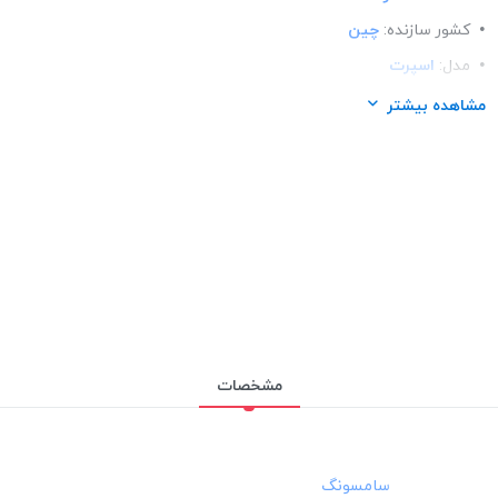
کشور سازنده:
چین
مدل:
اسپرت
ساختار:
پلاستیک
مشاهده بیشتر
مناسب برای گوشی:
سامسونگ Samsung A50
مشخصات