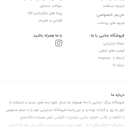
شرایط استفاده
سوالات متداول
رویه های بازگرداندن کالا
حریم خصوصی
قوانین و مقررات
شیوه های پرداخت
فروشگاه جانبی با ما
با ما همراه باشید
مجله اینترنتی
فرصت های شغلی
ارتباط با مجموعه
درباره ما
درباره ما
فروشگاه بزرگ «جانبی با ما» همواره به دنبال خلق ایده های جدید و استفاده از
ابزار به روز و کارآمد بوده و در این راستا فروشگاه اینترنتی خود را با حجم متنوعی
از کالاها در قالب «لوازم جانبی موبایل»، «گوشی تلفن همراه»،«کالا های
دیجیتال»،«لوازم برقی » و… جهت خرید سریع و راحت مشتریان خود راه اندازی