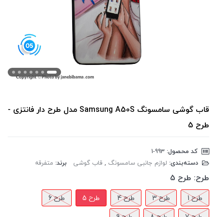
قاب گوشی سامسونگ Samsung A50S مدل طرح دار فانتزی -
طرح 5
کد محصول:
‎1-993
دسته‌بندی:
لوازم جانبی سامسونگ
,
قاب گوشی
برند:
متفرقه
طرح:
طرح 5
طرح 1
طرح 3
طرح 4
طرح 5
طرح 6
طرح 7
طرح 8
طرح 9