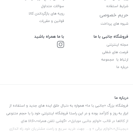
شرایط استفاده
سوالات متداول
رویه های بازگرداندن کالا
حریم خصوصی
قوانین و مقررات
شیوه های پرداخت
فروشگاه جانبی با ما
با ما همراه باشید
مجله اینترنتی
فرصت های شغلی
ارتباط با مجموعه
درباره ما
درباره ما
فروشگاه بزرگ «جانبی با ما» همواره به دنبال خلق ایده های جدید و استفاده از
ابزار به روز و کارآمد بوده و در این راستا فروشگاه اینترنتی خود را با حجم متنوعی
از کالاها در قالب «لوازم جانبی موبایل»، «گوشی تلفن همراه»،«کالا های
دیجیتال»،«لوازم برقی » و… جهت خرید سریع و راحت مشتریان خود راه اندازی