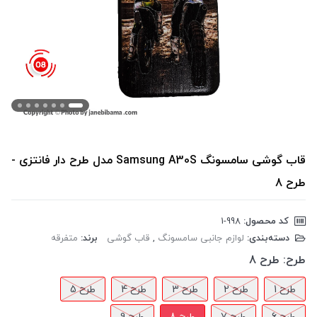
قاب گوشی سامسونگ Samsung A30S مدل طرح دار فانتزی -
طرح 8
کد محصول:
‎1-998
دسته‌بندی:
لوازم جانبی سامسونگ
,
قاب گوشی
برند:
متفرقه
طرح:
طرح 8
طرح 1
طرح 2
طرح 3
طرح 4
طرح 5
طرح 6
طرح 7
طرح 8
طرح 9