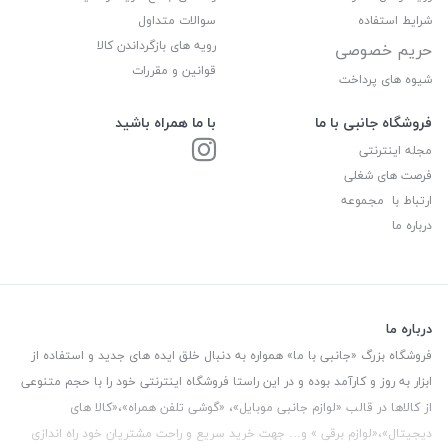
شرایط استفاده
سوالات متداول
رویه های بازگرداندن کالا
حریم خصوصی
قوانین و مقررات
شیوه های پرداخت
فروشگاه جانبی با ما
با ما همراه باشید
مجله اینترنتی
فرصت های شغلی
ارتباط با مجموعه
درباره ما
درباره ما
فروشگاه بزرگ «جانبی با ما» همواره به دنبال خلق ایده های جدید و استفاده از
ابزار به روز و کارآمد بوده و در این راستا فروشگاه اینترنتی خود را با حجم متنوعی
از کالاها در قالب «لوازم جانبی موبایل»، «گوشی تلفن همراه»،«کالا های
دیجیتال»،«لوازم برقی » و… جهت خرید سریع و راحت مشتریان خود راه اندازی