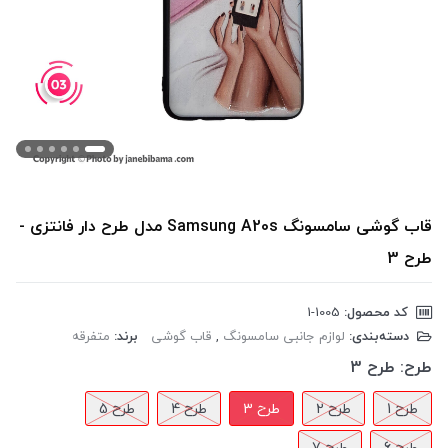
قاب گوشی سامسونگ Samsung A20s مدل طرح دار فانتزی -
طرح 3
کد محصول:
‎1-1005
دسته‌بندی:
لوازم جانبی سامسونگ
,
قاب گوشی
برند:
متفرقه
طرح:
طرح 3
طرح 1
طرح 2
طرح 3
طرح 4
طرح 5
طرح 6
طرح 7