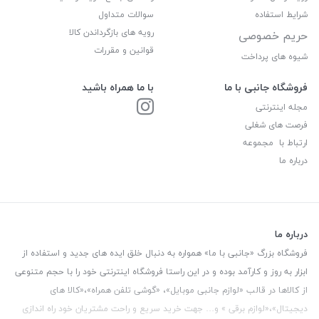
شرایط استفاده
سوالات متداول
رویه های بازگرداندن کالا
حریم خصوصی
قوانین و مقررات
شیوه های پرداخت
فروشگاه جانبی با ما
با ما همراه باشید
مجله اینترنتی
فرصت های شغلی
ارتباط با مجموعه
درباره ما
درباره ما
فروشگاه بزرگ «جانبی با ما» همواره به دنبال خلق ایده های جدید و استفاده از
ابزار به روز و کارآمد بوده و در این راستا فروشگاه اینترنتی خود را با حجم متنوعی
از کالاها در قالب «لوازم جانبی موبایل»، «گوشی تلفن همراه»،«کالا های
دیجیتال»،«لوازم برقی » و… جهت خرید سریع و راحت مشتریان خود راه اندازی