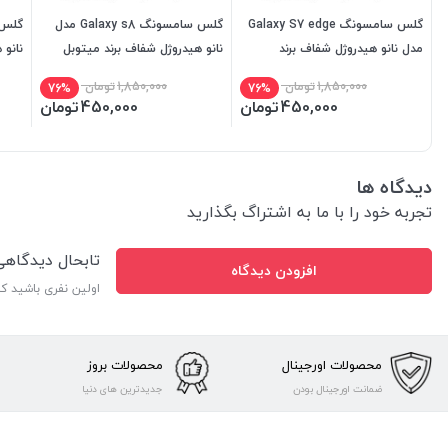
گلس سامسونگ Galaxy S7 edge
گلس سامسونگ Galaxy s8 مدل
مدل نانو هیدروژل شفاف برند
نانو هیدروژل شفاف برند میتوبل
نانو 
میتوبل
1,850,000
تومان
1,850,000
تومان
76%
76%
450,000
تومان
450,000
تومان
دیدگاه ها
تجربه خود را با ما به اشتراگ بگذارید
تابحال دیدگاه
افزودن دیدگاه
اولین نفری باشید ک
محصولات اورجینال
محصولات بروز
ضمانت اورجینال بودن
جدیدترین های دنیا