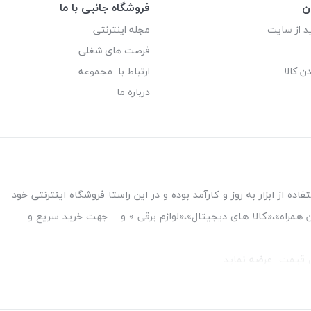
ن
فروشگاه جانبی با ما
د از سایت
مجله اینترنتی
فرصت های شغلی
ن کالا
ارتباط با مجموعه
درباره ما
ه از ابزار به روز و کارآمد بوده و در این راستا فروشگاه اینترنتی خود
فن همراه»،«کالا های دیجیتال»،«لوازم برقی » و… جهت خرید سریع و
قل قیمت عرضه نماید.
بین بانک ملت و ملی طبقه زیرین عکاسی