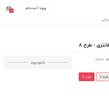
ورود | ثبت‌نام
0
وژلی
ند:
متفرقه
ناموجود
طرح 7
طرح 8