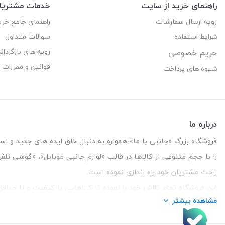
راهنمای خرید از سایت
خدمات مشتریا
رویه ارسال سفارشات
راهنمای جامع خری
شرایط استفاده
سوالات متداول
رویه های بازگرداند
حریم خصوصی
قوانین و مقررات
شیوه های پرداخت
درباره ما
فروشگاه بزرگ «جانبی با ما» همواره به دنبال خلق ایده های جدید و استفاد
را با حجم متنوعی از کالاها در قالب «لوازم جانبی موبایل»، «گوشی تل
راحت مشتریان خود راه اندازی نموده است.
این فروشگاه تمام تلاش خود را نموده تا کالاهایی با کیفیت و با حدا
مشاهده بیشتر
تلفن تماس :
3847 088 0912
| آدرس : یزد - بلوار منتظر قائم - ما