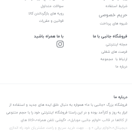
شرایط استفاده
سوالات متداول
رویه های بازگرداندن کالا
حریم خصوصی
قوانین و مقررات
شیوه های پرداخت
فروشگاه جانبی با ما
با ما همراه باشید
مجله اینترنتی
فرصت های شغلی
ارتباط با مجموعه
درباره ما
درباره ما
فروشگاه بزرگ «جانبی با ما» همواره به دنبال خلق ایده های جدید و استفاده از
ابزار به روز و کارآمد بوده و در این راستا فروشگاه اینترنتی خود را با حجم متنوعی
از کالاها در قالب «لوازم جانبی موبایل»، «گوشی تلفن همراه»،«کالا های
دیجیتال»،«لوازم برقی » و… جهت خرید سریع و راحت مشتریان خود راه اندازی