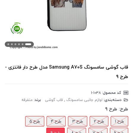
قاب گوشی سامسونگ Samsung A70S مدل طرح دار فانتزی -
طرح 9
کد محصول:
‎1-1038
دسته‌بندی:
لوازم جانبی سامسونگ
,
قاب گوشی
برند:
متفرقه
طرح:
طرح 9
طرح 1
طرح 2
طرح 3
طرح 4
طرح 5
طرح 6
طرح 7
طرح 8
طرح 9