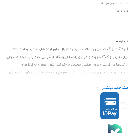
ارتباط با مجموعه
درباره ما
درباره ما
فروشگاه بزرگ «جانبی با ما» همواره به دنبال خلق ایده های جدید و استفاده از
ابزار به روز و کارآمد بوده و در این راستا فروشگاه اینترنتی خود را با حجم متنوعی
از کالاها در قالب «لوازم جانبی موبایل»، «گوشی تلفن همراه»،«کالا های
دیجیتال»،«لوازم برقی » و… جهت خرید سریع و راحت مشتریان خود راه اندازی
نموده است.
مشاهده بیشتر
این فروشگاه تمام تلاش خود را نموده تا کالاهایی با کیفیت و با حداقل قیمت
عرضه نماید.
تلفن تماس :
3847 088 0912
| آدرس : یزد - بلوار منتظر قائم - مابین بانک ملت
و ملی طبقه زیرین عکاسی