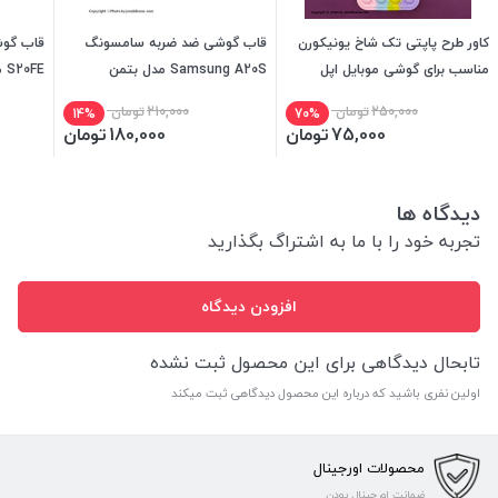
کاور طرح پاپتی تک شاخ یونیکورن
قاب گوشی ضد ضربه سامسونگ
مناسب برای گوشی موبایل اپل
Samsung A20S مدل بتمن
S20FE مدل پشت مات دور رنگی
iphone 13
250,000
تومان
210,000
تومان
14%
70%
75,000
تومان
180,000
تومان
دیدگاه ها
تجربه خود را با ما به اشتراگ بگذارید
افزودن دیدگاه
تابحال دیدگاهی برای این محصول ثبت نشده
اولین نفری باشید که درباره این محصول دیدگاهی ثبت میکند
محصولات اورجینال
ضمانت اورجینال بودن