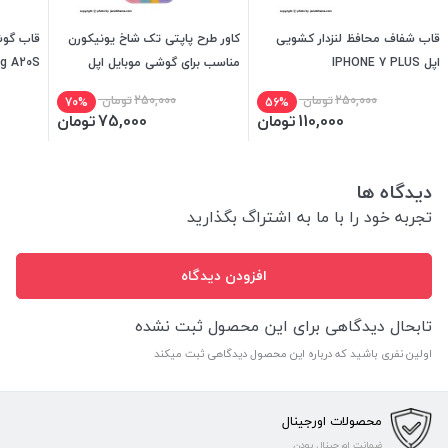
قاب شفاف محافظ لنزدار کشویی
کاور طرح پاپتی تک شاخ یونیکورن
قاب گو
اپل IPHONE 7 PLUS
مناسب برای گوشی موبایل اپل
msung A20S
iphone 13 PRO
250,000
تومان
250,000
تومان
70%
56%
110,000
تومان
75,000
تومان
دیدگاه ها
تجربه خود را با ما به اشتراگ بگذارید
افزودن دیدگاه
تابحال دیدگاهی برای این محصول ثبت نشده
اولین نفری باشید که درباره این محصول دیدگاهی ثبت میکند
محصولات اورجینال
ضمانت اورجینال بودن