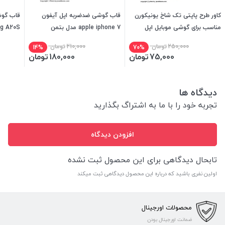
کاور طرح پاپتی تک شاخ یونیکورن
قاب گوشی ضدضربه اپل آیفون
قاب گو
مناسب برای گوشی موبایل اپل
apple iphone 7 مدل بتمن
msung A20S
iphone 12 PRO MAX
250,000
تومان
210,000
تومان
14%
70%
75,000
تومان
180,000
تومان
دیدگاه ها
تجربه خود را با ما به اشتراگ بگذارید
افزودن دیدگاه
تابحال دیدگاهی برای این محصول ثبت نشده
اولین نفری باشید که درباره این محصول دیدگاهی ثبت میکند
محصولات اورجینال
ضمانت اورجینال بودن