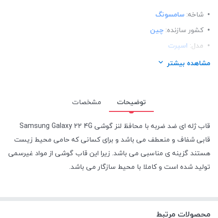
شاخه:
سامسونگ
کشور سازنده:
چین
مدل:
اسپرت
ساختار:
TPU
مشاهده بیشتر
مناسب برای گوشی:
سامسونگ Samsung A22 4G
توضیحات
مشخصات
قاب ژله ای ضد ضربه با محافظ لنز گوشی Samsung Galaxy 22 4G
قابی شفاف و منعطف می باشد و برای کسانی که حامی محیط زیست
هستند گزینه ی مناسبی می باشد. زیرا این قاب گوشی از مواد غیرسمی
تولید شده است و کاملا با محیط سازگار می باشد.
محصولات مرتبط