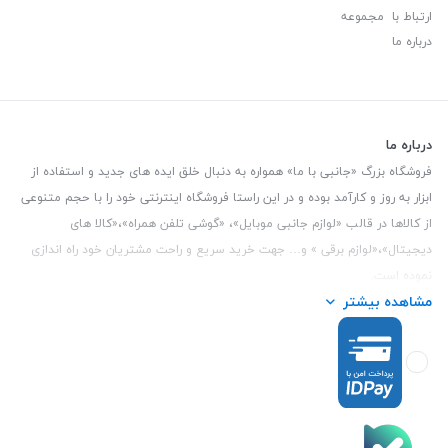
ارتباط با مجموعه
درباره ما
درباره ما
فروشگاه بزرگ «جانبی با ما» همواره به دنبال خلق ایده های جدید و استفاده از
ابزار به روز و کارآمد بوده و در این راستا فروشگاه اینترنتی خود را با حجم متنوعی
از کالاها در قالب «لوازم جانبی موبایل»، «گوشی تلفن همراه»،«کالا های
دیجیتال»،«لوازم برقی » و… جهت خرید سریع و راحت مشتریان خود راه اندازی
نموده است.
مشاهده بیشتر
این فروشگاه تمام تلاش خود را نموده تا کالاهایی با کیفیت و با حداقل قیمت
عرضه نماید.
تلفن تماس :
3847 088 0912
| آدرس : یزد - بلوار منتظر قائم - مابین بانک ملت
و ملی طبقه زیرین عکاسی