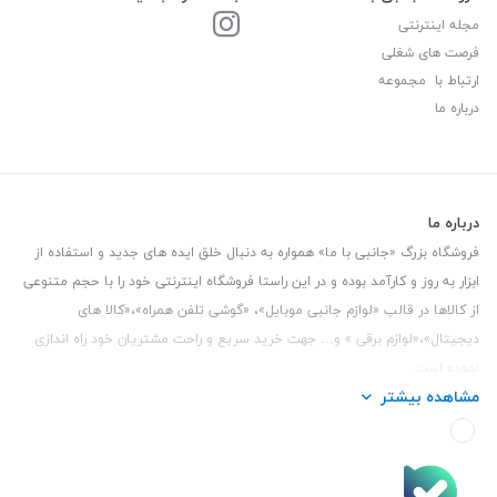
مجله اینترنتی
فرصت های شغلی
ارتباط با مجموعه
درباره ما
درباره ما
فروشگاه بزرگ «جانبی با ما» همواره به دنبال خلق ایده های جدید و استفاده از
ابزار به روز و کارآمد بوده و در این راستا فروشگاه اینترنتی خود را با حجم متنوعی
از کالاها در قالب «لوازم جانبی موبایل»، «گوشی تلفن همراه»،«کالا های
دیجیتال»،«لوازم برقی » و… جهت خرید سریع و راحت مشتریان خود راه اندازی
نموده است.
مشاهده بیشتر
این فروشگاه تمام تلاش خود را نموده تا کالاهایی با کیفیت و با حداقل قیمت
عرضه نماید.
تلفن تماس :
3847 088 0912
| آدرس : یزد - بلوار منتظر قائم - مابین بانک ملت