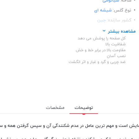
شاخه:
شیائومی
نوع گلس:
شیشه ای
کشور سازنده:
چین
رنگ دور گلس:
مشکی
مشاهده بیشتر
کل صفحه را پوشش می دهد
مدل:
اسپرت
شفافیت بالا
ساختار:
شفاف
مقاومت بالا در برابر خط و خش
نصب آسان
اصالت محصول:
اوجینال
ضد چربی و گرد و غبار و اثر انگشت
توضیحات
مشخصات
ه نمایش است و مهم ترین عامل در عدم شکنندگی آن و سپس گرفتن همه و