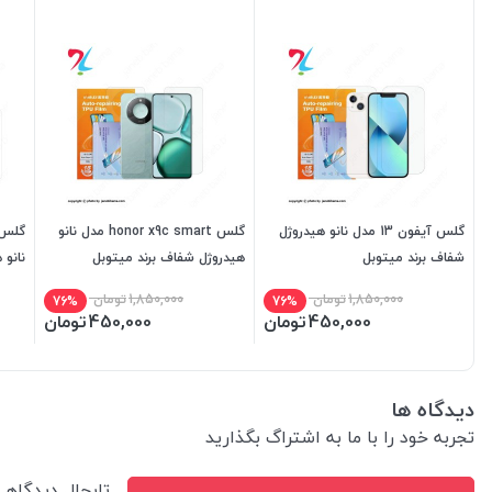
گلس آیفون 13 مدل نانو هیدروژل
گلس honor x9c smart مدل نانو
شفاف برند میتوبل
هیدروژل شفاف برند میتوبل
نانو 
1,850,000
تومان
1,850,000
تومان
76%
76%
450,000
تومان
450,000
تومان
دیدگاه ها
تجربه خود را با ما به اشتراگ بگذارید
تابحال دیدگاه