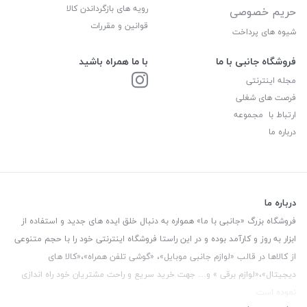
رویه های بازگرداندن کالا
حریم خصوصی
قوانین و مقررات
شیوه های پرداخت
فروشگاه جانبی با ما
با ما همراه باشید
مجله اینترنتی
فرصت های شغلی
ارتباط با مجموعه
درباره ما
درباره ما
فروشگاه بزرگ «جانبی با ما» همواره به دنبال خلق ایده های جدید و استفاده از
ابزار به روز و کارآمد بوده و در این راستا فروشگاه اینترنتی خود را با حجم متنوعی
از کالاها در قالب «لوازم جانبی موبایل»، «گوشی تلفن همراه»،«کالا های
دیجیتال»،«لوازم برقی » و… جهت خرید سریع و راحت مشتریان خود راه اندازی
نموده است.