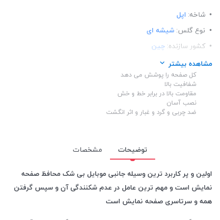
شاخه:
اپل
نوع گلس:
شیشه ای
کشور سازنده:
چین
رنگ دور گلس:
مشکی
مشاهده بیشتر
کل صفحه را پوشش می دهد
مدل:
اسپرت
شفافیت بالا
ساختار:
شفاف
مقاومت بالا در برابر خط و خش
نصب آسان
اصالت محصول:
اوجینال
ضد چربی و گرد و غبار و اثر انگشت
توضیحات
مشخصات
اولین و پر کاربرد ترین وسیله جانبی موبایل بی شک محافظ صفحه
نمایش است و مهم ترین عامل در عدم شکنندگی آن و سپس گرفتن
همه و سرتاسری صفحه نمایش است