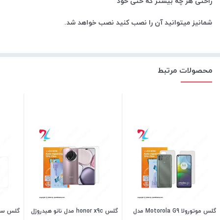
راحتی هر چه بیشتر که حتی خود
شمانیز میتوانید آن را نصب کنید نصب خواهد شد.
محصولات مرتبط
گلس موتورولا Motorola G9 مدل
گلس honor x9c مدل نانو هیدروژل