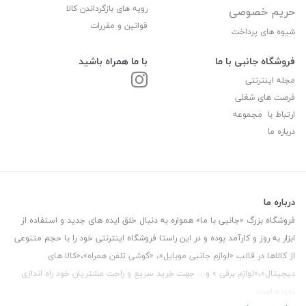
رویه های بازگرداندن کالا
حریم خصوصی
قوانین و مقررات
شیوه های پرداخت
فروشگاه جانبی با ما
با ما همراه باشید
مجله اینترنتی
فرصت های شغلی
ارتباط با مجموعه
درباره ما
درباره ما
فروشگاه بزرگ «جانبی با ما» همواره به دنبال خلق ایده های جدید و استفاده از
ابزار به روز و کارآمد بوده و در این راستا فروشگاه اینترنتی خود را با حجم متنوعی
از کالاها در قالب «لوازم جانبی موبایل»، «گوشی تلفن همراه»،«کالا های
دیجیتال»،«لوازم برقی » و… جهت خرید سریع و راحت مشتریان خود راه اندازی
نموده است.