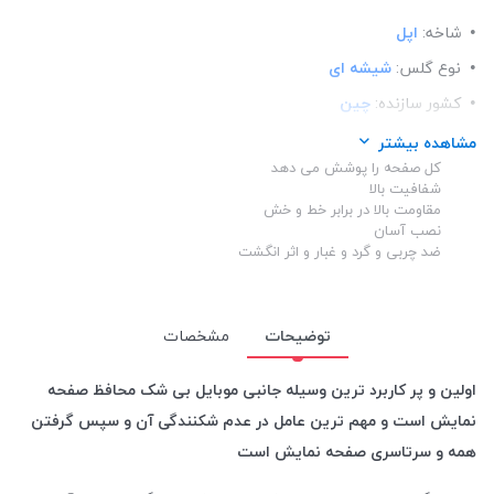
شاخه:
اپل
نوع گلس:
شیشه ای
کشور سازنده:
چین
رنگ دور گلس:
مشکی
مشاهده بیشتر
کل صفحه را پوشش می دهد
مدل:
اسپرت
شفافیت بالا
ساختار:
شفاف
مقاومت بالا در برابر خط و خش
نصب آسان
اصالت محصول:
اوجینال
ضد چربی و گرد و غبار و اثر انگشت
توضیحات
مشخصات
اولین و پر کاربرد ترین وسیله جانبی موبایل بی شک محافظ صفحه
نمایش است و مهم ترین عامل در عدم شکنندگی آن و سپس گرفتن
همه و سرتاسری صفحه نمایش است