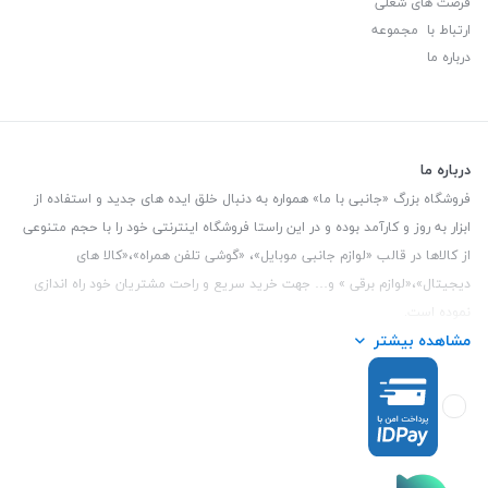
فرصت های شغلی
ارتباط با مجموعه
درباره ما
درباره ما
فروشگاه بزرگ «جانبی با ما» همواره به دنبال خلق ایده های جدید و استفاده از
ابزار به روز و کارآمد بوده و در این راستا فروشگاه اینترنتی خود را با حجم متنوعی
از کالاها در قالب «لوازم جانبی موبایل»، «گوشی تلفن همراه»،«کالا های
دیجیتال»،«لوازم برقی » و… جهت خرید سریع و راحت مشتریان خود راه اندازی
نموده است.
مشاهده بیشتر
این فروشگاه تمام تلاش خود را نموده تا کالاهایی با کیفیت و با حداقل قیمت
عرضه نماید.
تلفن تماس :
3847 088 0912
| آدرس : یزد - بلوار منتظر قائم - مابین بانک ملت
و ملی طبقه زیرین عکاسی