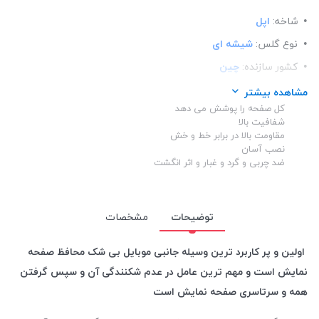
شاخه:
اپل
نوع گلس:
شیشه ای
کشور سازنده:
چین
رنگ دور گلس:
سفید
مشاهده بیشتر
کل صفحه را پوشش می دهد
مدل:
اسپرت
شفافیت بالا
ساختار:
شفاف
مقاومت بالا در برابر خط و خش
نصب آسان
اصالت محصول:
اوجینال
ضد چربی و گرد و غبار و اثر انگشت
توضیحات
مشخصات
اولین و پر کاربرد ترین وسیله جانبی موبایل بی شک محافظ صفحه
نمایش است و مهم ترین عامل در عدم شکنندگی آن و سپس گرفتن
همه و سرتاسری صفحه نمایش است