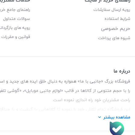
رویه ارسال سفارشات
راهنمای جامع خری
شرایط استفاده
سوالات متداول
رویه های بازگرداند
حریم خصوصی
قوانین و مقررات
شیوه های پرداخت
درباره ما
فروشگاه بزرگ «جانبی با ما» همواره به دنبال خلق ایده های جدید و استفاد
را با حجم متنوعی از کالاها در قالب «لوازم جانبی موبایل»، «گوشی تل
راحت مشتریان خود راه اندازی نموده است.
این فروشگاه تمام تلاش خود را نموده تا کالاهایی با کیفیت و با حدا
مشاهده بیشتر
تلفن تماس :
3847 088 0912
| آدرس : یزد - بلوار منتظر قائم - ما