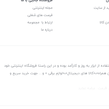
د از سایت
مجله اینترنتی
فرصت های شغلی
ن کالا
ارتباط با مجموعه
درباره ما
ه از ابزار به روز و کارآمد بوده و در این راستا فروشگاه اینترنتی خود
فن همراه»،«کالا های دیجیتال»،«لوازم برقی » و… جهت خرید سریع و
قل قیمت عرضه نماید.
بین بانک ملت و ملی طبقه زیرین عکاسی