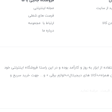
د از سایت
مجله اینترنتی
فرصت های شغلی
ن کالا
ارتباط با مجموعه
درباره ما
ه از ابزار به روز و کارآمد بوده و در این راستا فروشگاه اینترنتی خود
فن همراه»،«کالا های دیجیتال»،«لوازم برقی » و… جهت خرید سریع و
قل قیمت عرضه نماید.
بین بانک ملت و ملی طبقه زیرین عکاسی