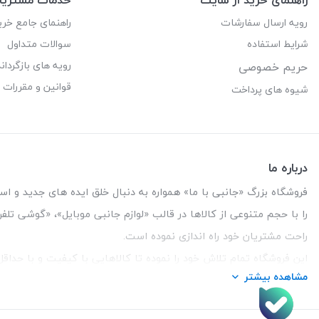
رویه ارسال سفارشات
راهنمای جامع خری
شرایط استفاده
سوالات متداول
رویه های بازگرداند
حریم خصوصی
قوانین و مقررات
شیوه های پرداخت
درباره ما
فروشگاه بزرگ «جانبی با ما» همواره به دنبال خلق ایده های جدید و استفاد
را با حجم متنوعی از کالاها در قالب «لوازم جانبی موبایل»، «گوشی تل
راحت مشتریان خود راه اندازی نموده است.
این فروشگاه تمام تلاش خود را نموده تا کالاهایی با کیفیت و با حدا
مشاهده بیشتر
تلفن تماس :
3847 088 0912
| آدرس : یزد - بلوار منتظر قائم - ما