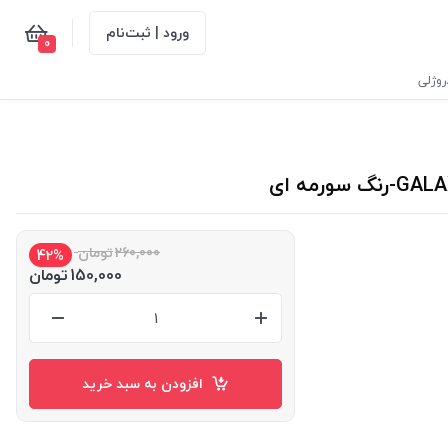
ورود | ثبت‌نام
0
وژلی
260,000
تومان
42%
150,000
تومان
افزودن به سبد خرید