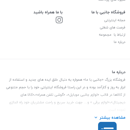
فروشگاه جانبی با ما
با ما همراه باشید
مجله اینترنتی
فرصت های شغلی
ارتباط با مجموعه
درباره ما
درباره ما
فروشگاه بزرگ «جانبی با ما» همواره به دنبال خلق ایده های جدید و استفاده از
ابزار به روز و کارآمد بوده و در این راستا فروشگاه اینترنتی خود را با حجم متنوعی
از کالاها در قالب «لوازم جانبی موبایل»، «گوشی تلفن همراه»،«کالا های
دیجیتال»،«لوازم برقی » و… جهت خرید سریع و راحت مشتریان خود راه اندازی
نموده است.
مشاهده بیشتر
این فروشگاه تمام تلاش خود را نموده تا کالاهایی با کیفیت و با حداقل قیمت
عرضه نماید.